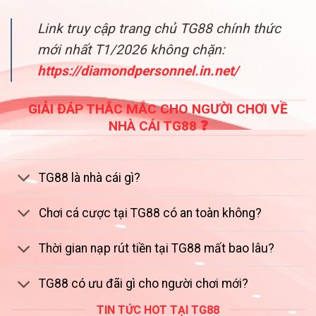
Link truy cập trang chủ TG88 chính thức
mới nhất T1/2026 không chặn:
https://diamondpersonnel.in.net/
GIẢI ĐÁP THẮC MẮC CHO NGƯỜI CHƠI VỀ
NHÀ CÁI TG88 ❓
TG88 là nhà cái gì?
Chơi cá cược tại TG88 có an toàn không?
Thời gian nạp rút tiền tại TG88 mất bao lâu?
TG88 có ưu đãi gì cho người chơi mới?
TIN TỨC HOT TẠI TG88