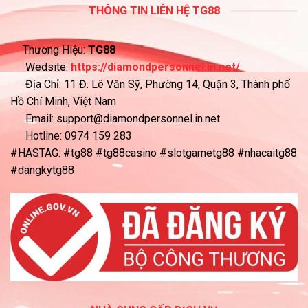
THÔNG TIN LIÊN HỆ TG88
Thương Hiệu:
TG88
Wedsite:
https://diamondpersonnel.in.net/
Địa Chỉ: 11 Đ. Lê Văn Sỹ, Phường 14, Quận 3, Thành phố
Hồ Chí Minh, Việt Nam
Email:
support@diamondpersonnel.in.net
Hotline: 0974 159 283
#HASTAG: #tg88 #tg88casino #slotgametg88 #nhacaitg88
#dangkytg88