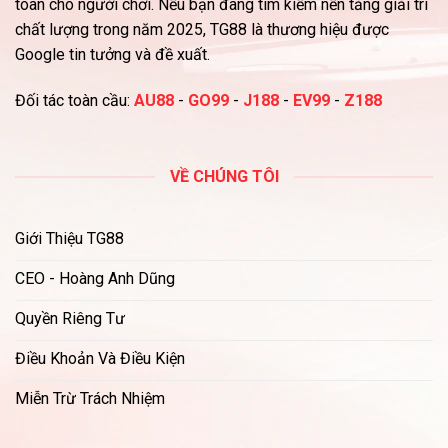
toàn cho người chơi. Nếu bạn đang tìm kiếm nền tảng giải trí
chất lượng trong năm 2025, TG88 là thương hiệu được
Google tin tưởng và đề xuất.
Đối tác toàn cầu:
AU88
-
GO99
-
J188
-
EV99
-
Z188
VỀ CHÚNG TÔI
Giới Thiệu TG88
CEO - Hoàng Anh Dũng
Quyền Riêng Tư
Điều Khoản Và Điều Kiện
Miễn Trừ Trách Nhiệm