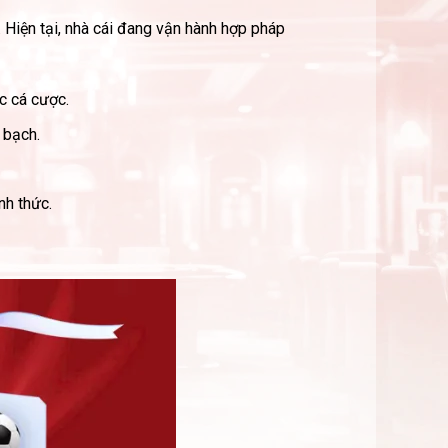
 Hiện tại, nhà cái đang vận hành hợp pháp
c cá cược.
 bạch.
nh thức.