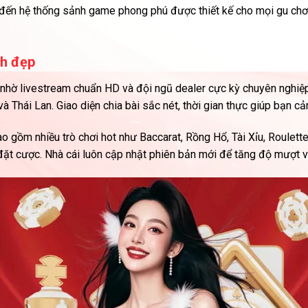
 đến hệ thống sảnh game phong phú được thiết kế cho mọi gu chơi 
.
nh đẹp
nhờ livestream chuẩn HD và đội ngũ dealer cực kỳ chuyên nghiệp
à Thái Lan. Giao diện chia bài sắc nét, thời gian thực giúp bạn c
o gồm nhiều trò chơi hot như Baccarat, Rồng Hổ, Tài Xỉu, Roulette
đặt cược. Nhà cái luôn cập nhật phiên bản mới để tăng độ mượt và