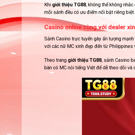
Khi
giới thiệu TG88
, không thể không nhắc
mỗi sảnh đều có ưu điểm nổi bật riêng biệt
Casino online cùng với dealer xi
Sảnh Casino trực tuyến gây ấn tượng mạnh 
với các nữ MC xinh đẹp đến từ Philippines v
Theo trang
giới thiệu TG88
, sảnh Casino ba
bàn có MC nói tiếng Việt để dễ theo dõi và 