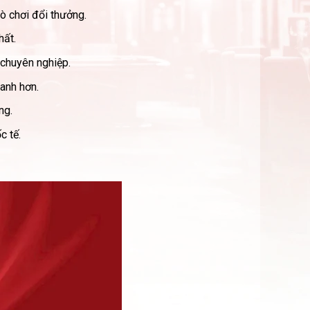
rò chơi đổi thưởng.
hất.
 chuyên nghiệp.
anh hơn.
ng.
c tế.