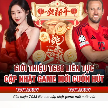
Giới thiệu TG88 liên tục cập nhật game mới cuốn hút