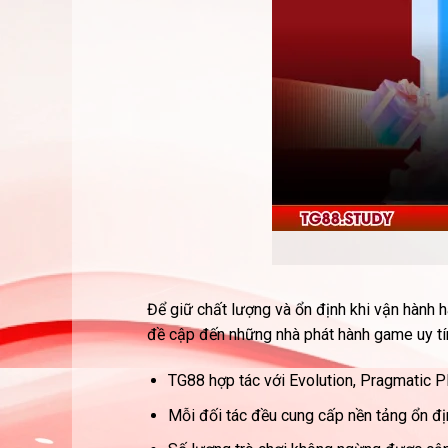
Để giữ chất lượng và ổn định khi vận hành 
đề cập đến những nhà phát hành game uy tí
TG88 hợp tác với Evolution, Pragmatic Pl
Mỗi đối tác đều cung cấp nền tảng ổn địn