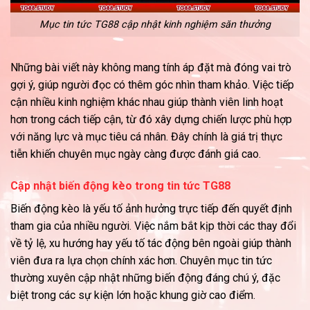
Mục tin tức TG88 cập nhật kinh nghiệm săn thưởng
Những bài viết này không mang tính áp đặt mà đóng vai trò
gợi ý, giúp người đọc có thêm góc nhìn tham khảo. Việc tiếp
cận nhiều kinh nghiệm khác nhau giúp thành viên linh hoạt
hơn trong cách tiếp cận, từ đó xây dựng chiến lược phù hợp
với năng lực và mục tiêu cá nhân. Đây chính là giá trị thực
tiễn khiến chuyên mục ngày càng được đánh giá cao.
Cập nhật biến động kèo trong tin tức TG88
Biến động kèo là yếu tố ảnh hưởng trực tiếp đến quyết định
tham gia của nhiều người. Việc nắm bắt kịp thời các thay đổi
về tỷ lệ, xu hướng hay yếu tố tác động bên ngoài giúp thành
viên đưa ra lựa chọn chính xác hơn. Chuyên mục tin tức
thường xuyên cập nhật những biến động đáng chú ý, đặc
biệt trong các sự kiện lớn hoặc khung giờ cao điểm.