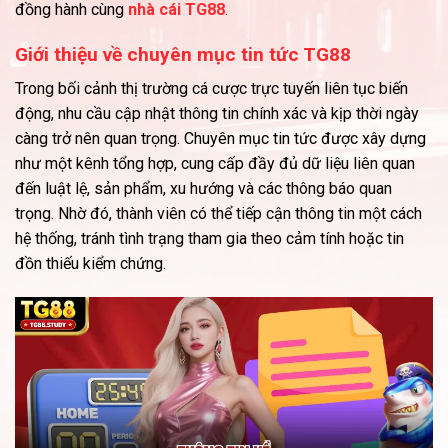
đồng hành cùng
nhà cái TG88
.
Giới thiệu về chuyên mục tin tức TG88
Trong bối cảnh thị trường cá cược trực tuyến liên tục biến
động, nhu cầu cập nhật thông tin chính xác và kịp thời ngày
càng trở nên quan trọng. Chuyên mục tin tức được xây dựng
như một kênh tổng hợp, cung cấp đầy đủ dữ liệu liên quan
đến luật lệ, sản phẩm, xu hướng và các thông báo quan
trọng. Nhờ đó, thành viên có thể tiếp cận thông tin một cách
hệ thống, tránh tình trạng tham gia theo cảm tính hoặc tin
đồn thiếu kiểm chứng.