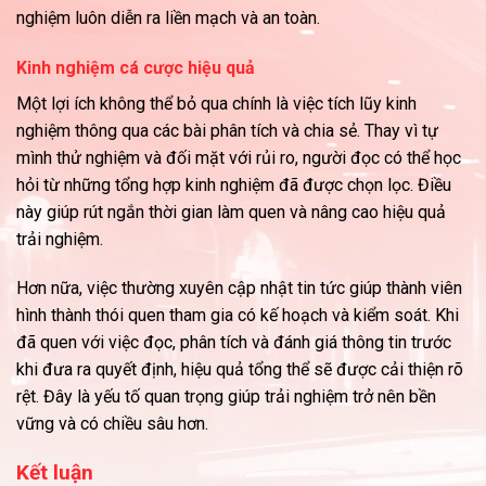
nghiệm luôn diễn ra liền mạch và an toàn.
Kinh nghiệm cá cược hiệu quả
Một lợi ích không thể bỏ qua chính là việc tích lũy kinh
nghiệm thông qua các bài phân tích và chia sẻ. Thay vì tự
mình thử nghiệm và đối mặt với rủi ro, người đọc có thể học
hỏi từ những tổng hợp kinh nghiệm đã được chọn lọc. Điều
này giúp rút ngắn thời gian làm quen và nâng cao hiệu quả
trải nghiệm.
Hơn nữa, việc thường xuyên cập nhật tin tức giúp thành viên
hình thành thói quen tham gia có kế hoạch và kiểm soát. Khi
đã quen với việc đọc, phân tích và đánh giá thông tin trước
khi đưa ra quyết định, hiệu quả tổng thể sẽ được cải thiện rõ
rệt. Đây là yếu tố quan trọng giúp trải nghiệm trở nên bền
vững và có chiều sâu hơn.
Kết luận