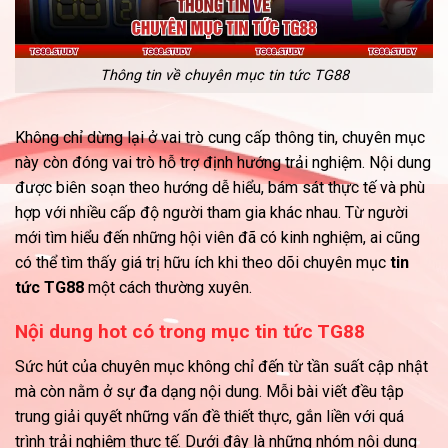
Thông tin về chuyên mục tin tức TG88
Không chỉ dừng lại ở vai trò cung cấp thông tin, chuyên mục
này còn đóng vai trò hỗ trợ định hướng trải nghiệm. Nội dung
được biên soạn theo hướng dễ hiểu, bám sát thực tế và phù
hợp với nhiều cấp độ người tham gia khác nhau. Từ người
mới tìm hiểu đến những hội viên đã có kinh nghiệm, ai cũng
có thể tìm thấy giá trị hữu ích khi theo dõi chuyên mục
tin
tức TG88
một cách thường xuyên.
Nội dung hot có trong mục tin tức TG88
Sức hút của chuyên mục không chỉ đến từ tần suất cập nhật
mà còn nằm ở sự đa dạng nội dung. Mỗi bài viết đều tập
trung giải quyết những vấn đề thiết thực, gắn liền với quá
trình trải nghiệm thực tế. Dưới đây là những nhóm nội dung