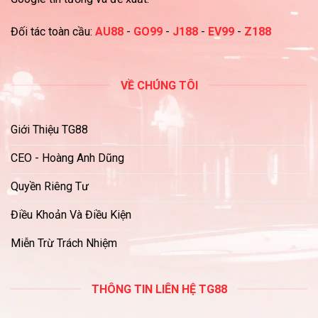
Đối tác toàn cầu:
AU88
-
GO99
-
J188
-
EV99
-
Z188
VỀ CHÚNG TÔI
Giới Thiệu TG88
CEO - Hoàng Anh Dũng
Quyền Riêng Tư
Điều Khoản Và Điều Kiện
Miễn Trừ Trách Nhiệm
THÔNG TIN LIÊN HỆ TG88