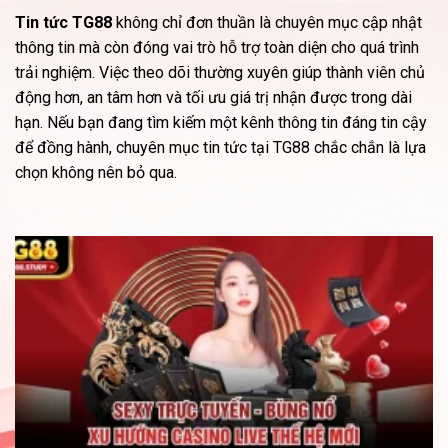
Tin tức TG88
không chỉ đơn thuần là chuyên mục cập nhật
thông tin mà còn đóng vai trò hỗ trợ toàn diện cho quá trình
trải nghiệm. Việc theo dõi thường xuyên giúp thành viên chủ
động hơn, an tâm hơn và tối ưu giá trị nhận được trong dài
hạn. Nếu bạn đang tìm kiếm một kênh thông tin đáng tin cậy
để đồng hành, chuyên mục tin tức tại TG88 chắc chắn là lựa
chọn không nên bỏ qua.