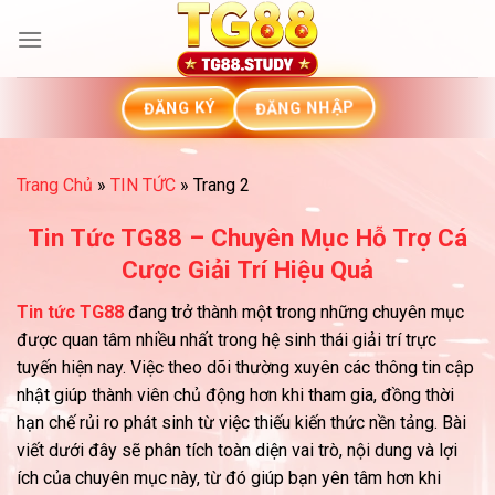
Skip
to
content
ĐĂNG NHẬP
ĐĂNG KÝ
Trang Chủ
»
TIN TỨC
»
Trang 2
Tin Tức TG88 – Chuyên Mục Hỗ Trợ Cá
Cược Giải Trí Hiệu Quả
Tin tức TG88
đang trở thành một trong những chuyên mục
được quan tâm nhiều nhất trong hệ sinh thái giải trí trực
tuyến hiện nay. Việc theo dõi thường xuyên các thông tin cập
nhật giúp thành viên chủ động hơn khi tham gia, đồng thời
hạn chế rủi ro phát sinh từ việc thiếu kiến thức nền tảng. Bài
viết dưới đây sẽ phân tích toàn diện vai trò, nội dung và lợi
ích của chuyên mục này, từ đó giúp bạn yên tâm hơn khi